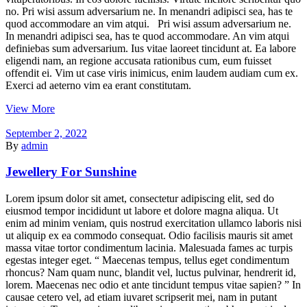
no. Pri wisi assum adversarium ne. In menandri adipisci sea, has te
quod accommodare an vim atqui. Pri wisi assum adversarium ne.
In menandri adipisci sea, has te quod accommodare. An vim atqui
definiebas sum adversarium. Ius vitae laoreet tincidunt at. Ea labore
eligendi nam, an regione accusata rationibus cum, eum fuisset
offendit ei. Vim ut case viris inimicus, enim laudem audiam cum ex.
Exerci ad aeterno vim ea erant constitutam.
View More
September 2, 2022
By
admin
Jewellery For Sunshine
Lorem ipsum dolor sit amet, consectetur adipiscing elit, sed do
eiusmod tempor incididunt ut labore et dolore magna aliqua. Ut
enim ad minim veniam, quis nostrud exercitation ullamco laboris nisi
ut aliquip ex ea commodo consequat. Odio facilisis mauris sit amet
massa vitae tortor condimentum lacinia. Malesuada fames ac turpis
egestas integer eget. “ Maecenas tempus, tellus eget condimentum
rhoncus? Nam quam nunc, blandit vel, luctus pulvinar, hendrerit id,
lorem. Maecenas nec odio et ante tincidunt tempus vitae sapien? ” In
causae cetero vel, ad etiam iuvaret scripserit mei, nam in putant