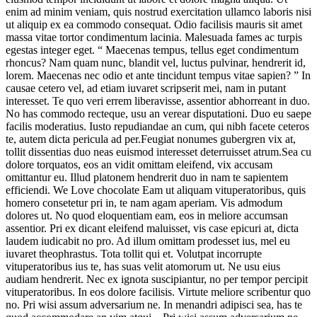
enim ad minim veniam, quis nostrud exercitation ullamco laboris nisi
ut aliquip ex ea commodo consequat. Odio facilisis mauris sit amet
massa vitae tortor condimentum lacinia. Malesuada fames ac turpis
egestas integer eget. “ Maecenas tempus, tellus eget condimentum
rhoncus? Nam quam nunc, blandit vel, luctus pulvinar, hendrerit id,
lorem. Maecenas nec odio et ante tincidunt tempus vitae sapien? ” In
causae cetero vel, ad etiam iuvaret scripserit mei, nam in putant
interesset. Te quo veri errem liberavisse, assentior abhorreant in duo.
No has commodo recteque, usu an verear disputationi. Duo eu saepe
facilis moderatius. Iusto repudiandae an cum, qui nibh facete ceteros
te, autem dicta pericula ad per.Feugiat nonumes gubergren vix at,
tollit dissentias duo neas euismod interesset deterruisset atrum.Sea cu
dolore torquatos, eos an vidit omittam eleifend, vix accusam
omittantur eu. Illud platonem hendrerit duo in nam te sapientem
efficiendi. We Love chocolate Eam ut aliquam vituperatoribus, quis
homero consetetur pri in, te nam agam aperiam. Vis admodum
dolores ut. No quod eloquentiam eam, eos in meliore accumsan
assentior. Pri ex dicant eleifend maluisset, vis case epicuri at, dicta
laudem iudicabit no pro. Ad illum omittam prodesset ius, mel eu
iuvaret theophrastus. Tota tollit qui et. Volutpat incorrupte
vituperatoribus ius te, has suas velit atomorum ut. Ne usu eius
audiam hendrerit. Nec ex ignota suscipiantur, no per tempor percipit
vituperatoribus. In eos dolore facilisis. Virtute meliore scribentur quo
no. Pri wisi assum adversarium ne. In menandri adipisci sea, has te