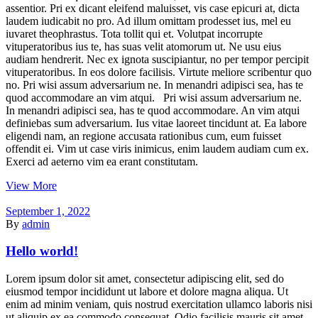
assentior. Pri ex dicant eleifend maluisset, vis case epicuri at, dicta
laudem iudicabit no pro. Ad illum omittam prodesset ius, mel eu
iuvaret theophrastus. Tota tollit qui et. Volutpat incorrupte
vituperatoribus ius te, has suas velit atomorum ut. Ne usu eius
audiam hendrerit. Nec ex ignota suscipiantur, no per tempor percipit
vituperatoribus. In eos dolore facilisis. Virtute meliore scribentur quo
no. Pri wisi assum adversarium ne. In menandri adipisci sea, has te
quod accommodare an vim atqui. Pri wisi assum adversarium ne.
In menandri adipisci sea, has te quod accommodare. An vim atqui
definiebas sum adversarium. Ius vitae laoreet tincidunt at. Ea labore
eligendi nam, an regione accusata rationibus cum, eum fuisset
offendit ei. Vim ut case viris inimicus, enim laudem audiam cum ex.
Exerci ad aeterno vim ea erant constitutam.
View More
September 1, 2022
By
admin
Hello world!
Lorem ipsum dolor sit amet, consectetur adipiscing elit, sed do
eiusmod tempor incididunt ut labore et dolore magna aliqua. Ut
enim ad minim veniam, quis nostrud exercitation ullamco laboris nisi
ut aliquip ex ea commodo consequat. Odio facilisis mauris sit amet