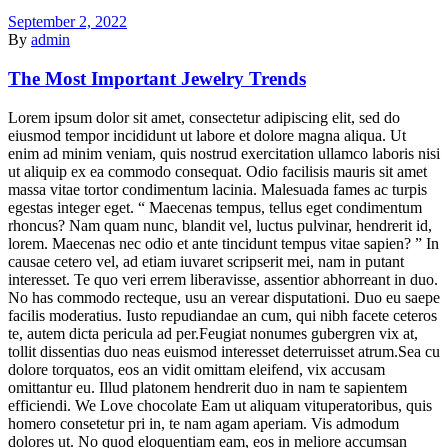
September 2, 2022
By
admin
The Most Important Jewelry Trends
Lorem ipsum dolor sit amet, consectetur adipiscing elit, sed do
eiusmod tempor incididunt ut labore et dolore magna aliqua. Ut
enim ad minim veniam, quis nostrud exercitation ullamco laboris nisi
ut aliquip ex ea commodo consequat. Odio facilisis mauris sit amet
massa vitae tortor condimentum lacinia. Malesuada fames ac turpis
egestas integer eget. “ Maecenas tempus, tellus eget condimentum
rhoncus? Nam quam nunc, blandit vel, luctus pulvinar, hendrerit id,
lorem. Maecenas nec odio et ante tincidunt tempus vitae sapien? ” In
causae cetero vel, ad etiam iuvaret scripserit mei, nam in putant
interesset. Te quo veri errem liberavisse, assentior abhorreant in duo.
No has commodo recteque, usu an verear disputationi. Duo eu saepe
facilis moderatius. Iusto repudiandae an cum, qui nibh facete ceteros
te, autem dicta pericula ad per.Feugiat nonumes gubergren vix at,
tollit dissentias duo neas euismod interesset deterruisset atrum.Sea cu
dolore torquatos, eos an vidit omittam eleifend, vix accusam
omittantur eu. Illud platonem hendrerit duo in nam te sapientem
efficiendi. We Love chocolate Eam ut aliquam vituperatoribus, quis
homero consetetur pri in, te nam agam aperiam. Vis admodum
dolores ut. No quod eloquentiam eam, eos in meliore accumsan