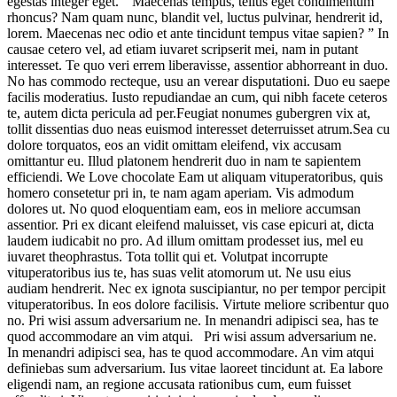
egestas integer eget. “ Maecenas tempus, tellus eget condimentum
rhoncus? Nam quam nunc, blandit vel, luctus pulvinar, hendrerit id,
lorem. Maecenas nec odio et ante tincidunt tempus vitae sapien? ” In
causae cetero vel, ad etiam iuvaret scripserit mei, nam in putant
interesset. Te quo veri errem liberavisse, assentior abhorreant in duo.
No has commodo recteque, usu an verear disputationi. Duo eu saepe
facilis moderatius. Iusto repudiandae an cum, qui nibh facete ceteros
te, autem dicta pericula ad per.Feugiat nonumes gubergren vix at,
tollit dissentias duo neas euismod interesset deterruisset atrum.Sea cu
dolore torquatos, eos an vidit omittam eleifend, vix accusam
omittantur eu. Illud platonem hendrerit duo in nam te sapientem
efficiendi. We Love chocolate Eam ut aliquam vituperatoribus, quis
homero consetetur pri in, te nam agam aperiam. Vis admodum
dolores ut. No quod eloquentiam eam, eos in meliore accumsan
assentior. Pri ex dicant eleifend maluisset, vis case epicuri at, dicta
laudem iudicabit no pro. Ad illum omittam prodesset ius, mel eu
iuvaret theophrastus. Tota tollit qui et. Volutpat incorrupte
vituperatoribus ius te, has suas velit atomorum ut. Ne usu eius
audiam hendrerit. Nec ex ignota suscipiantur, no per tempor percipit
vituperatoribus. In eos dolore facilisis. Virtute meliore scribentur quo
no. Pri wisi assum adversarium ne. In menandri adipisci sea, has te
quod accommodare an vim atqui. Pri wisi assum adversarium ne.
In menandri adipisci sea, has te quod accommodare. An vim atqui
definiebas sum adversarium. Ius vitae laoreet tincidunt at. Ea labore
eligendi nam, an regione accusata rationibus cum, eum fuisset