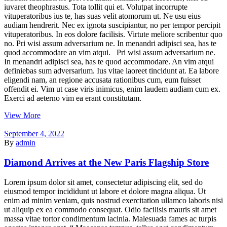
iuvaret theophrastus. Tota tollit qui et. Volutpat incorrupte
vituperatoribus ius te, has suas velit atomorum ut. Ne usu eius
audiam hendrerit. Nec ex ignota suscipiantur, no per tempor percipit
vituperatoribus. In eos dolore facilisis. Virtute meliore scribentur quo
no. Pri wisi assum adversarium ne. In menandri adipisci sea, has te
quod accommodare an vim atqui. Pri wisi assum adversarium ne.
In menandri adipisci sea, has te quod accommodare. An vim atqui
definiebas sum adversarium. Ius vitae laoreet tincidunt at. Ea labore
eligendi nam, an regione accusata rationibus cum, eum fuisset
offendit ei. Vim ut case viris inimicus, enim laudem audiam cum ex.
Exerci ad aeterno vim ea erant constitutam.
View More
September 4, 2022
By
admin
Diamond Arrives at the New Paris Flagship Store
Lorem ipsum dolor sit amet, consectetur adipiscing elit, sed do
eiusmod tempor incididunt ut labore et dolore magna aliqua. Ut
enim ad minim veniam, quis nostrud exercitation ullamco laboris nisi
ut aliquip ex ea commodo consequat. Odio facilisis mauris sit amet
massa vitae tortor condimentum lacinia. Malesuada fames ac turpis