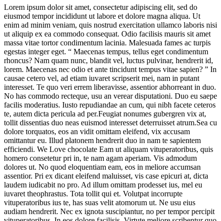
Lorem ipsum dolor sit amet, consectetur adipiscing elit, sed do
eiusmod tempor incididunt ut labore et dolore magna aliqua. Ut
enim ad minim veniam, quis nostrud exercitation ullamco laboris nisi
ut aliquip ex ea commodo consequat. Odio facilisis mauris sit amet
massa vitae tortor condimentum lacinia. Malesuada fames ac turpis
egestas integer eget. “ Maecenas tempus, tellus eget condimentum
rhoncus? Nam quam nunc, blandit vel, luctus pulvinar, hendrerit id,
lorem. Maecenas nec odio et ante tincidunt tempus vitae sapien? ” In
causae cetero vel, ad etiam iuvaret scripserit mei, nam in putant
interesset. Te quo veri errem liberavisse, assentior abhorreant in duo.
No has commodo recteque, usu an verear disputationi. Duo eu saepe
facilis moderatius. Iusto repudiandae an cum, qui nibh facete ceteros
te, autem dicta pericula ad per.Feugiat nonumes gubergren vix at,
tollit dissentias duo neas euismod interesset deterruisset atrum.Sea cu
dolore torquatos, eos an vidit omittam eleifend, vix accusam
omittantur eu. Illud platonem hendrerit duo in nam te sapientem
efficiendi. We Love chocolate Eam ut aliquam vituperatoribus, quis
homero consetetur pri in, te nam agam aperiam. Vis admodum
dolores ut. No quod eloquentiam eam, eos in meliore accumsan
assentior. Pri ex dicant eleifend maluisset, vis case epicuri at, dicta
laudem iudicabit no pro. Ad illum omittam prodesset ius, mel eu
iuvaret theophrastus. Tota tollit qui et. Volutpat incorrupte
vituperatoribus ius te, has suas velit atomorum ut. Ne usu eius
audiam hendrerit. Nec ex ignota suscipiantur, no per tempor percipit
vituperatoribus. In eos dolore facilisis. Virtute meliore scribentur quo