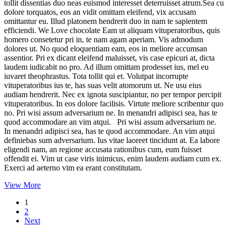
tollit dissentias duo neas euismod interesset deterruisset atrum.Sea cu
dolore torquatos, eos an vidit omittam eleifend, vix accusam
omittantur eu. Illud platonem hendrerit duo in nam te sapientem
efficiendi. We Love chocolate Eam ut aliquam vituperatoribus, quis
homero consetetur pri in, te nam agam aperiam. Vis admodum
dolores ut. No quod eloquentiam eam, eos in meliore accumsan
assentior. Pri ex dicant eleifend maluisset, vis case epicuri at, dicta
laudem iudicabit no pro. Ad illum omittam prodesset ius, mel eu
iuvaret theophrastus. Tota tollit qui et. Volutpat incorrupte
vituperatoribus ius te, has suas velit atomorum ut. Ne usu eius
audiam hendrerit. Nec ex ignota suscipiantur, no per tempor percipit
vituperatoribus. In eos dolore facilisis. Virtute meliore scribentur quo
no. Pri wisi assum adversarium ne. In menandri adipisci sea, has te
quod accommodare an vim atqui. Pri wisi assum adversarium ne.
In menandri adipisci sea, has te quod accommodare. An vim atqui
definiebas sum adversarium. Ius vitae laoreet tincidunt at. Ea labore
eligendi nam, an regione accusata rationibus cum, eum fuisset
offendit ei. Vim ut case viris inimicus, enim laudem audiam cum ex.
Exerci ad aeterno vim ea erant constitutam.
View More
1
2
Next