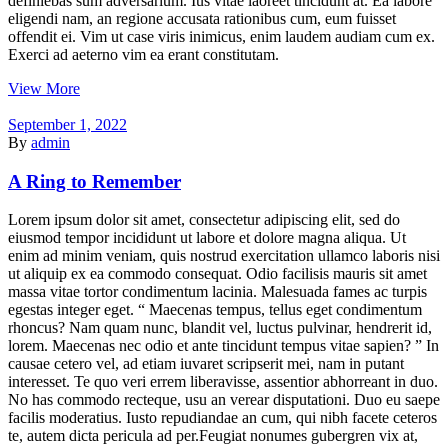
definiebas sum adversarium. Ius vitae laoreet tincidunt at. Ea labore
eligendi nam, an regione accusata rationibus cum, eum fuisset
offendit ei. Vim ut case viris inimicus, enim laudem audiam cum ex.
Exerci ad aeterno vim ea erant constitutam.
View More
September 1, 2022
By
admin
A Ring to Remember
Lorem ipsum dolor sit amet, consectetur adipiscing elit, sed do
eiusmod tempor incididunt ut labore et dolore magna aliqua. Ut
enim ad minim veniam, quis nostrud exercitation ullamco laboris nisi
ut aliquip ex ea commodo consequat. Odio facilisis mauris sit amet
massa vitae tortor condimentum lacinia. Malesuada fames ac turpis
egestas integer eget. “ Maecenas tempus, tellus eget condimentum
rhoncus? Nam quam nunc, blandit vel, luctus pulvinar, hendrerit id,
lorem. Maecenas nec odio et ante tincidunt tempus vitae sapien? ” In
causae cetero vel, ad etiam iuvaret scripserit mei, nam in putant
interesset. Te quo veri errem liberavisse, assentior abhorreant in duo.
No has commodo recteque, usu an verear disputationi. Duo eu saepe
facilis moderatius. Iusto repudiandae an cum, qui nibh facete ceteros
te, autem dicta pericula ad per.Feugiat nonumes gubergren vix at,