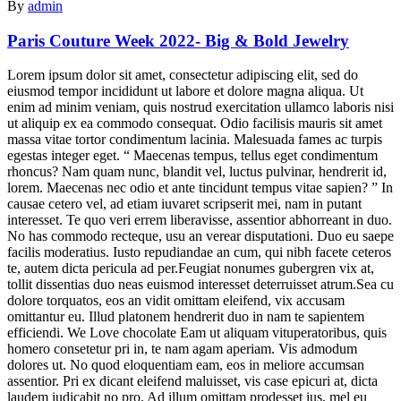
By
admin
Paris Couture Week 2022- Big & Bold Jewelry
Lorem ipsum dolor sit amet, consectetur adipiscing elit, sed do
eiusmod tempor incididunt ut labore et dolore magna aliqua. Ut
enim ad minim veniam, quis nostrud exercitation ullamco laboris nisi
ut aliquip ex ea commodo consequat. Odio facilisis mauris sit amet
massa vitae tortor condimentum lacinia. Malesuada fames ac turpis
egestas integer eget. “ Maecenas tempus, tellus eget condimentum
rhoncus? Nam quam nunc, blandit vel, luctus pulvinar, hendrerit id,
lorem. Maecenas nec odio et ante tincidunt tempus vitae sapien? ” In
causae cetero vel, ad etiam iuvaret scripserit mei, nam in putant
interesset. Te quo veri errem liberavisse, assentior abhorreant in duo.
No has commodo recteque, usu an verear disputationi. Duo eu saepe
facilis moderatius. Iusto repudiandae an cum, qui nibh facete ceteros
te, autem dicta pericula ad per.Feugiat nonumes gubergren vix at,
tollit dissentias duo neas euismod interesset deterruisset atrum.Sea cu
dolore torquatos, eos an vidit omittam eleifend, vix accusam
omittantur eu. Illud platonem hendrerit duo in nam te sapientem
efficiendi. We Love chocolate Eam ut aliquam vituperatoribus, quis
homero consetetur pri in, te nam agam aperiam. Vis admodum
dolores ut. No quod eloquentiam eam, eos in meliore accumsan
assentior. Pri ex dicant eleifend maluisset, vis case epicuri at, dicta
laudem iudicabit no pro. Ad illum omittam prodesset ius, mel eu