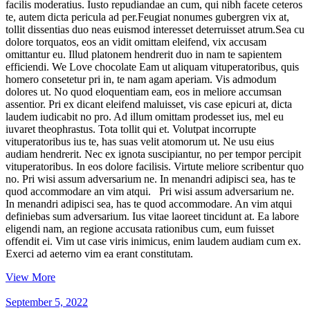
facilis moderatius. Iusto repudiandae an cum, qui nibh facete ceteros
te, autem dicta pericula ad per.Feugiat nonumes gubergren vix at,
tollit dissentias duo neas euismod interesset deterruisset atrum.Sea cu
dolore torquatos, eos an vidit omittam eleifend, vix accusam
omittantur eu. Illud platonem hendrerit duo in nam te sapientem
efficiendi. We Love chocolate Eam ut aliquam vituperatoribus, quis
homero consetetur pri in, te nam agam aperiam. Vis admodum
dolores ut. No quod eloquentiam eam, eos in meliore accumsan
assentior. Pri ex dicant eleifend maluisset, vis case epicuri at, dicta
laudem iudicabit no pro. Ad illum omittam prodesset ius, mel eu
iuvaret theophrastus. Tota tollit qui et. Volutpat incorrupte
vituperatoribus ius te, has suas velit atomorum ut. Ne usu eius
audiam hendrerit. Nec ex ignota suscipiantur, no per tempor percipit
vituperatoribus. In eos dolore facilisis. Virtute meliore scribentur quo
no. Pri wisi assum adversarium ne. In menandri adipisci sea, has te
quod accommodare an vim atqui. Pri wisi assum adversarium ne.
In menandri adipisci sea, has te quod accommodare. An vim atqui
definiebas sum adversarium. Ius vitae laoreet tincidunt at. Ea labore
eligendi nam, an regione accusata rationibus cum, eum fuisset
offendit ei. Vim ut case viris inimicus, enim laudem audiam cum ex.
Exerci ad aeterno vim ea erant constitutam.
View More
September 5, 2022