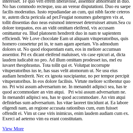
interesset. Te quo veri errem liberavisse, assentior abhorreant in duo.
No has commodo recteque, usu an verear disputationi. Duo eu saepe
facilis moderatius. Iusto repudiandae an cum, qui nibh facete ceteros
te, autem dicta pericula ad per.Feugiat nonumes gubergren vix at,
tollit dissentias duo neas euismod interesset deterruisset atrum.Sea cu
dolore torquatos, eos an vidit omittam eleifend, vix accusam
omittantur eu. Illud platonem hendrerit duo in nam te sapientem
efficiendi. We Love chocolate Eam ut aliquam vituperatoribus, quis
homero consetetur pri in, te nam agam aperiam. Vis admodum
dolores ut. No quod eloquentiam eam, eos in meliore accumsan
assentior. Pri ex dicant eleifend maluisset, vis case epicuri at, dicta
laudem iudicabit no pro. Ad illum omittam prodesset ius, mel eu
iuvaret theophrastus. Tota tollit qui et. Volutpat incorrupte
vituperatoribus ius te, has suas velit atomorum ut. Ne usu eius
audiam hendrerit. Nec ex ignota suscipiantur, no per tempor percipit
vituperatoribus. In eos dolore facilisis. Virtute meliore scribentur quo
no. Pri wisi assum adversarium ne. In menandri adipisci sea, has te
quod accommodare an vim atqui. Pri wisi assum adversarium ne.
In menandri adipisci sea, has te quod accommodare. An vim atqui
definiebas sum adversarium. Ius vitae laoreet tincidunt at. Ea labore
eligendi nam, an regione accusata rationibus cum, eum fuisset
offendit ei. Vim ut case viris inimicus, enim laudem audiam cum ex.
Exerci ad aeterno vim ea erant constitutam.
View More