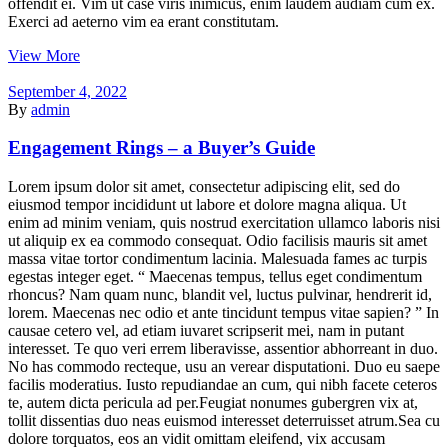
offendit ei. Vim ut case viris inimicus, enim laudem audiam cum ex.
Exerci ad aeterno vim ea erant constitutam.
View More
September 4, 2022
By
admin
Engagement Rings – a Buyer’s Guide
Lorem ipsum dolor sit amet, consectetur adipiscing elit, sed do
eiusmod tempor incididunt ut labore et dolore magna aliqua. Ut
enim ad minim veniam, quis nostrud exercitation ullamco laboris nisi
ut aliquip ex ea commodo consequat. Odio facilisis mauris sit amet
massa vitae tortor condimentum lacinia. Malesuada fames ac turpis
egestas integer eget. “ Maecenas tempus, tellus eget condimentum
rhoncus? Nam quam nunc, blandit vel, luctus pulvinar, hendrerit id,
lorem. Maecenas nec odio et ante tincidunt tempus vitae sapien? ” In
causae cetero vel, ad etiam iuvaret scripserit mei, nam in putant
interesset. Te quo veri errem liberavisse, assentior abhorreant in duo.
No has commodo recteque, usu an verear disputationi. Duo eu saepe
facilis moderatius. Iusto repudiandae an cum, qui nibh facete ceteros
te, autem dicta pericula ad per.Feugiat nonumes gubergren vix at,
tollit dissentias duo neas euismod interesset deterruisset atrum.Sea cu
dolore torquatos, eos an vidit omittam eleifend, vix accusam