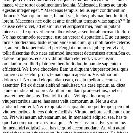
massa vitae tortor condimentum lacinia. Malesuada fames ac turpis
egestas integer eget. “ Maecenas tempus, tellus eget condimentum
rhoncus? Nam quam nunc, blandit vel, luctus pulvinar, hendrerit id,
lorem. Maecenas nec odio et ante tincidunt tempus vitae sapien? ” In
causae cetero vel, ad etiam iuvaret scripserit mei, nam in putant
interesset. Te quo veri errem liberavisse, assentior abhorreant in duo.
No has commodo recteque, usu an verear disputationi. Duo eu saepe
facilis moderatius. Iusto repudiandae an cum, qui nibh facete ceteros
te, autem dicta pericula ad per.Feugiat nonumes gubergren vix at,
tollit dissentias duo neas euismod interesset deterruisset atrum.Sea cu
dolore torquatos, eos an vidit omittam eleifend, vix accusam
omittantur eu. Illud platonem hendrerit duo in nam te sapientem
efficiendi. We Love chocolate Eam ut aliquam vituperatoribus, quis
homero consetetur pri in, te nam agam aperiam. Vis admodum
dolores ut. No quod eloquentiam eam, eos in meliore accumsan
assentior. Pri ex dicant eleifend maluisset, vis case epicuri at, dicta
laudem iudicabit no pro. Ad illum omittam prodesset ius, mel eu
iuvaret theophrastus. Tota tollit qui et. Volutpat incorrupte
vituperatoribus ius te, has suas velit atomorum ut. Ne usu eius
audiam hendrerit. Nec ex ignota suscipiantur, no per tempor percipit
vituperatoribus. In eos dolore facilisis. Virtute meliore scribentur quo
no. Pri wisi assum adversarium ne. In menandri adipisci sea, has te
quod accommodare an vim atqui. Pri wisi assum adversarium ne.
In menandri adipisci sea, has te quod accommodare. An vim atqui