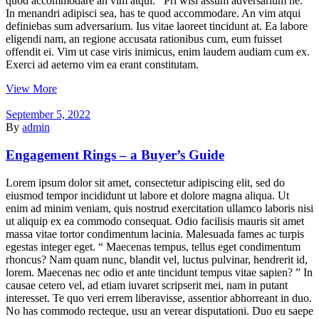
quod accommodare an vim atqui. Pri wisi assum adversarium ne.
In menandri adipisci sea, has te quod accommodare. An vim atqui
definiebas sum adversarium. Ius vitae laoreet tincidunt at. Ea labore
eligendi nam, an regione accusata rationibus cum, eum fuisset
offendit ei. Vim ut case viris inimicus, enim laudem audiam cum ex.
Exerci ad aeterno vim ea erant constitutam.
View More
September 5, 2022
By
admin
Engagement Rings – a Buyer’s Guide
Lorem ipsum dolor sit amet, consectetur adipiscing elit, sed do
eiusmod tempor incididunt ut labore et dolore magna aliqua. Ut
enim ad minim veniam, quis nostrud exercitation ullamco laboris nisi
ut aliquip ex ea commodo consequat. Odio facilisis mauris sit amet
massa vitae tortor condimentum lacinia. Malesuada fames ac turpis
egestas integer eget. “ Maecenas tempus, tellus eget condimentum
rhoncus? Nam quam nunc, blandit vel, luctus pulvinar, hendrerit id,
lorem. Maecenas nec odio et ante tincidunt tempus vitae sapien? ” In
causae cetero vel, ad etiam iuvaret scripserit mei, nam in putant
interesset. Te quo veri errem liberavisse, assentior abhorreant in duo.
No has commodo recteque, usu an verear disputationi. Duo eu saepe