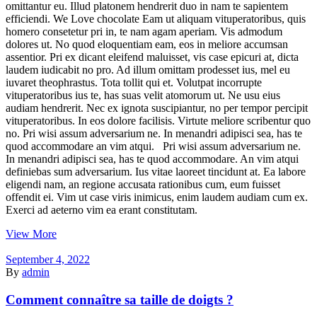
omittantur eu. Illud platonem hendrerit duo in nam te sapientem
efficiendi. We Love chocolate Eam ut aliquam vituperatoribus, quis
homero consetetur pri in, te nam agam aperiam. Vis admodum
dolores ut. No quod eloquentiam eam, eos in meliore accumsan
assentior. Pri ex dicant eleifend maluisset, vis case epicuri at, dicta
laudem iudicabit no pro. Ad illum omittam prodesset ius, mel eu
iuvaret theophrastus. Tota tollit qui et. Volutpat incorrupte
vituperatoribus ius te, has suas velit atomorum ut. Ne usu eius
audiam hendrerit. Nec ex ignota suscipiantur, no per tempor percipit
vituperatoribus. In eos dolore facilisis. Virtute meliore scribentur quo
no. Pri wisi assum adversarium ne. In menandri adipisci sea, has te
quod accommodare an vim atqui. Pri wisi assum adversarium ne.
In menandri adipisci sea, has te quod accommodare. An vim atqui
definiebas sum adversarium. Ius vitae laoreet tincidunt at. Ea labore
eligendi nam, an regione accusata rationibus cum, eum fuisset
offendit ei. Vim ut case viris inimicus, enim laudem audiam cum ex.
Exerci ad aeterno vim ea erant constitutam.
View More
September 4, 2022
By
admin
Comment connaître sa taille de doigts ?