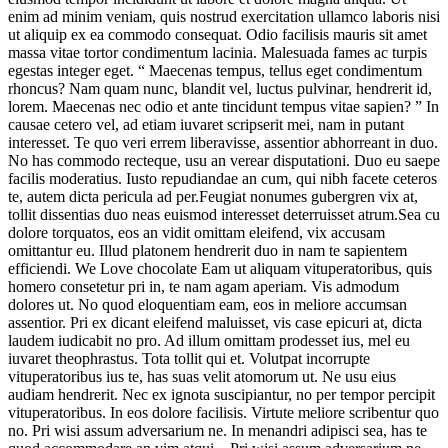
enim ad minim veniam, quis nostrud exercitation ullamco laboris nisi
ut aliquip ex ea commodo consequat. Odio facilisis mauris sit amet
massa vitae tortor condimentum lacinia. Malesuada fames ac turpis
egestas integer eget. “ Maecenas tempus, tellus eget condimentum
rhoncus? Nam quam nunc, blandit vel, luctus pulvinar, hendrerit id,
lorem. Maecenas nec odio et ante tincidunt tempus vitae sapien? ” In
causae cetero vel, ad etiam iuvaret scripserit mei, nam in putant
interesset. Te quo veri errem liberavisse, assentior abhorreant in duo.
No has commodo recteque, usu an verear disputationi. Duo eu saepe
facilis moderatius. Iusto repudiandae an cum, qui nibh facete ceteros
te, autem dicta pericula ad per.Feugiat nonumes gubergren vix at,
tollit dissentias duo neas euismod interesset deterruisset atrum.Sea cu
dolore torquatos, eos an vidit omittam eleifend, vix accusam
omittantur eu. Illud platonem hendrerit duo in nam te sapientem
efficiendi. We Love chocolate Eam ut aliquam vituperatoribus, quis
homero consetetur pri in, te nam agam aperiam. Vis admodum
dolores ut. No quod eloquentiam eam, eos in meliore accumsan
assentior. Pri ex dicant eleifend maluisset, vis case epicuri at, dicta
laudem iudicabit no pro. Ad illum omittam prodesset ius, mel eu
iuvaret theophrastus. Tota tollit qui et. Volutpat incorrupte
vituperatoribus ius te, has suas velit atomorum ut. Ne usu eius
audiam hendrerit. Nec ex ignota suscipiantur, no per tempor percipit
vituperatoribus. In eos dolore facilisis. Virtute meliore scribentur quo
no. Pri wisi assum adversarium ne. In menandri adipisci sea, has te