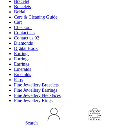
Bracelet
Bracelets
Bridal
Care & Cleaning Guide
Cart
Checkout
Contact Us
Contact us 02
Diamonds
Digital Book
Earrings
Earrings
Earrings
Emeralds
Emeralds
Faqs
Fine Jewellery Bracelets
Fine Jewellery Earrings
Fine Jewellery Necklaces
Fine Jewellery Rings
Fine Jewellery Rings
Fitting Guide
Fitting Guide Bracelets
Fitting Guide Necklace
Search
Fitting Guide old