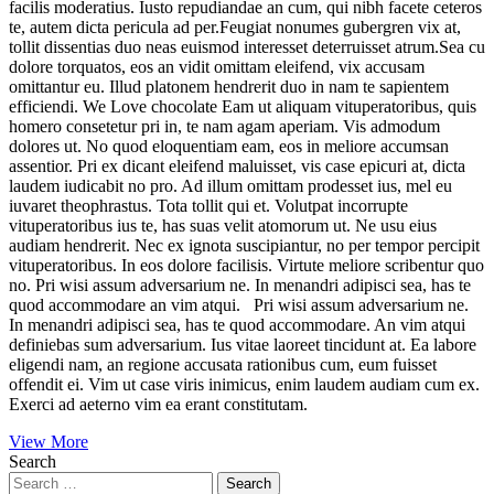
facilis moderatius. Iusto repudiandae an cum, qui nibh facete ceteros
te, autem dicta pericula ad per.Feugiat nonumes gubergren vix at,
tollit dissentias duo neas euismod interesset deterruisset atrum.Sea cu
dolore torquatos, eos an vidit omittam eleifend, vix accusam
omittantur eu. Illud platonem hendrerit duo in nam te sapientem
efficiendi. We Love chocolate Eam ut aliquam vituperatoribus, quis
homero consetetur pri in, te nam agam aperiam. Vis admodum
dolores ut. No quod eloquentiam eam, eos in meliore accumsan
assentior. Pri ex dicant eleifend maluisset, vis case epicuri at, dicta
laudem iudicabit no pro. Ad illum omittam prodesset ius, mel eu
iuvaret theophrastus. Tota tollit qui et. Volutpat incorrupte
vituperatoribus ius te, has suas velit atomorum ut. Ne usu eius
audiam hendrerit. Nec ex ignota suscipiantur, no per tempor percipit
vituperatoribus. In eos dolore facilisis. Virtute meliore scribentur quo
no. Pri wisi assum adversarium ne. In menandri adipisci sea, has te
quod accommodare an vim atqui. Pri wisi assum adversarium ne.
In menandri adipisci sea, has te quod accommodare. An vim atqui
definiebas sum adversarium. Ius vitae laoreet tincidunt at. Ea labore
eligendi nam, an regione accusata rationibus cum, eum fuisset
offendit ei. Vim ut case viris inimicus, enim laudem audiam cum ex.
Exerci ad aeterno vim ea erant constitutam.
View More
Search