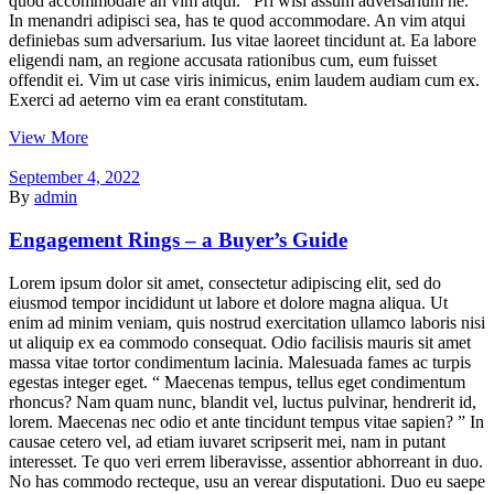
quod accommodare an vim atqui. Pri wisi assum adversarium ne.
In menandri adipisci sea, has te quod accommodare. An vim atqui
definiebas sum adversarium. Ius vitae laoreet tincidunt at. Ea labore
eligendi nam, an regione accusata rationibus cum, eum fuisset
offendit ei. Vim ut case viris inimicus, enim laudem audiam cum ex.
Exerci ad aeterno vim ea erant constitutam.
View More
September 4, 2022
By
admin
Engagement Rings – a Buyer’s Guide
Lorem ipsum dolor sit amet, consectetur adipiscing elit, sed do
eiusmod tempor incididunt ut labore et dolore magna aliqua. Ut
enim ad minim veniam, quis nostrud exercitation ullamco laboris nisi
ut aliquip ex ea commodo consequat. Odio facilisis mauris sit amet
massa vitae tortor condimentum lacinia. Malesuada fames ac turpis
egestas integer eget. “ Maecenas tempus, tellus eget condimentum
rhoncus? Nam quam nunc, blandit vel, luctus pulvinar, hendrerit id,
lorem. Maecenas nec odio et ante tincidunt tempus vitae sapien? ” In
causae cetero vel, ad etiam iuvaret scripserit mei, nam in putant
interesset. Te quo veri errem liberavisse, assentior abhorreant in duo.
No has commodo recteque, usu an verear disputationi. Duo eu saepe