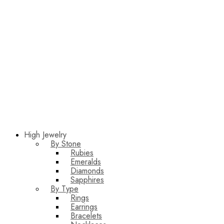
High Jewelry
By Stone
Rubies
Emeralds
Diamonds
Sapphires
By Type
Rings
Earrings
Bracelets